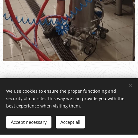
We use cookies to ensure the proper functioning and
security of our site. This way we can provide you with the
© 2026/ INDCOM
®
/ Water4Life, s.r.o., Pelhřimovská 1650,
best experience when visiting them.
Humpolec 396 01 Czech Republic, +420 739 518 466
© Copyright 2026
Accept necessary
Accept all
Vytvořeno službou
Webnode
Cookies