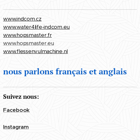
www.indcom.cz
www.water4life-indcom.eu
www.hopsmaster.fr
www.hopsmaster.eu
www.flessenvulmachine.nl
nous parlons français et anglais
Suivez nous:
Facebook
Instagram