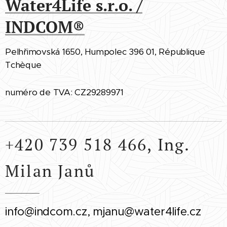
Water4Life s.r.o. /
INDCOM
®
Pelhřimovská 1650, Humpolec 396 01, République
Tchèque
numéro de TVA: CZ29289971
+420 739 518 466, Ing.
Milan Janů
info@indcom.cz, mjanu@water4life.cz